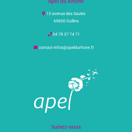
Apel du Rhône
13 avenue des Saules
69600 Oullins
04 78 37 74 71
contact-infos@apeldurhone.fr
Suivez-nous