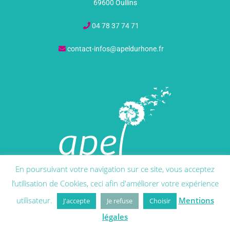
69600 Oullins
04 78 37 74 71
contact-infos@apeldurhone.fr
En poursuivant votre navigation sur ce site, vous acceptez
l’utilisation de Cookies, ceci afin d'améliorer votre expérience
Suivez-nous
utilisateur.
Mentions
J'accepte
Je refuse
Choisir
Facebook
légales
YouTube