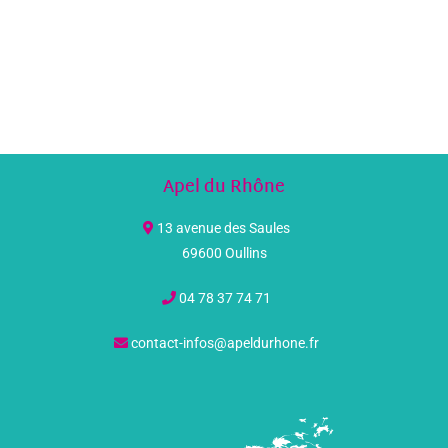
Apel du Rhône
13 avenue des Saules
69600 Oullins
04 78 37 74 71
contact-infos@apeldurhone.fr