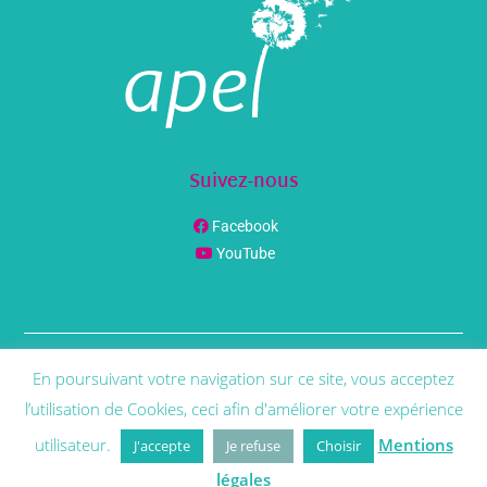
Suivez-nous
Facebook
YouTube
En poursuivant votre navigation sur ce site, vous acceptez
© Copyright
Phenix Info
2021 | Tous Droit Réservés |
Mentions
Légales
l’utilisation de Cookies, ceci afin d'améliorer votre expérience
utilisateur.
Mentions
J'accepte
Je refuse
Choisir
légales