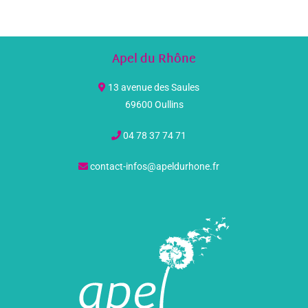
Apel du Rhône
13 avenue des Saules
69600 Oullins
04 78 37 74 71
contact-infos@apeldurhone.fr