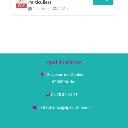
Particuliers
1 fichier·s
2 Mo
Apel du Rhône
13 avenue des Saules
69600 Oullins
04 78 37 74 71
contact-infos@apeldurhone.fr