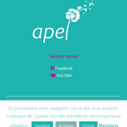
Suivez-nous
Facebook
YouTube
En poursuivant votre navigation sur ce site, vous acceptez
© Copyright
Phenix Info
2021 | Tous Droit Réservés |
Mentions
Légales
l’utilisation de Cookies, ceci afin d'améliorer votre expérience
utilisateur.
Mentions
J'accepte
Je refuse
Choisir