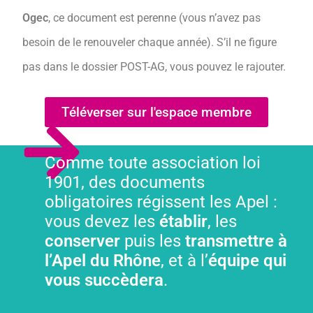
Ogec
, ce document est perenne (vous n’avez pas
besoin de le renouveler chaque année). S’il ne figure
pas dans le dossier POST-AG, vous pouvez le rajouter.
Téléverser sur l'espace membre
Comme toute association loi
1901, des documents
obligatoires régissent les Apel :
vous devez les
établir
, les
conserver
puis les
transmettre à
l’Apel du Rhône
, et à l’
équipe qui
vous succèdera
.