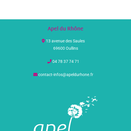
Apel du Rhône
13 avenue des Saules
69600 Oullins
04 78 37 74 71
contact-infos@apeldurhone.fr