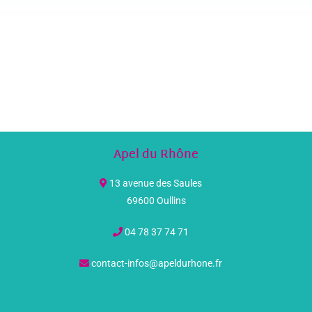
Apel du Rhône
13 avenue des Saules
69600 Oullins
04 78 37 74 71
contact-infos@apeldurhone.fr