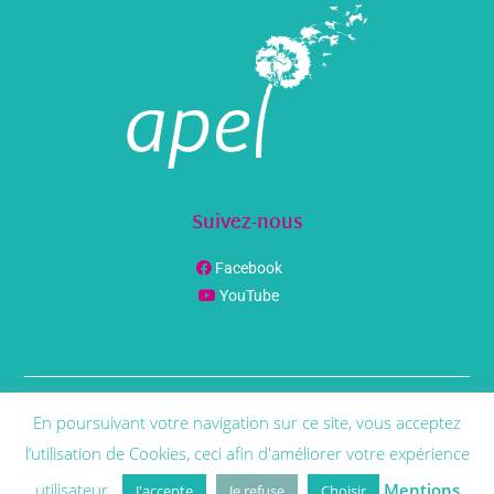
Suivez-nous
Facebook
YouTube
En poursuivant votre navigation sur ce site, vous acceptez
© Copyright
Phenix Info
2021 | Tous Droit Réservés |
Mentions
Légales
l’utilisation de Cookies, ceci afin d'améliorer votre expérience
utilisateur.
Mentions
J'accepte
Je refuse
Choisir