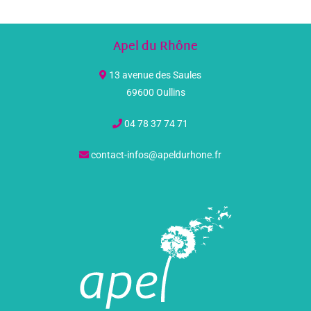
Apel du Rhône
13 avenue des Saules
69600 Oullins
04 78 37 74 71
contact-infos@apeldurhone.fr