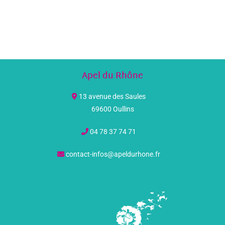
Apel du Rhône
13 avenue des Saules
69600 Oullins
04 78 37 74 71
contact-infos@apeldurhone.fr