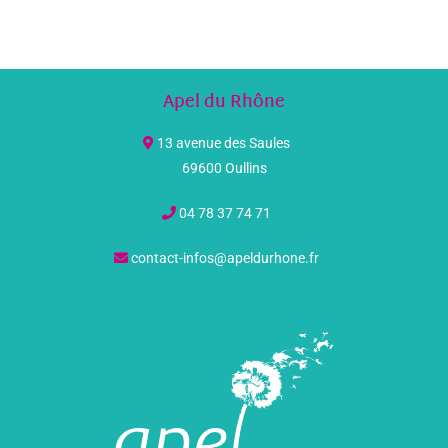
Apel du Rhône
13 avenue des Saules
69600 Oullins
04 78 37 74 71
contact-infos@apeldurhone.fr