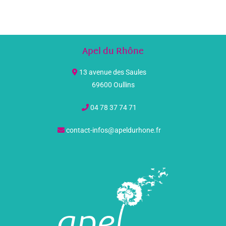
Apel du Rhône
13 avenue des Saules
69600 Oullins
04 78 37 74 71
contact-infos@apeldurhone.fr