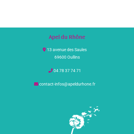
Apel du Rhône
13 avenue des Saules
69600 Oullins
04 78 37 74 71
contact-infos@apeldurhone.fr