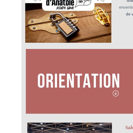
dia
ensembl
de 
Sal