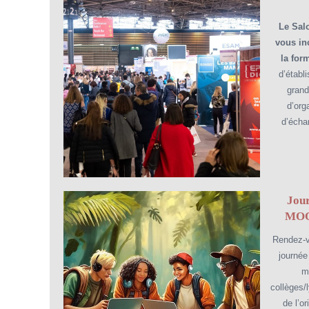
Le Salo
vous inc
la for
d’établ
grand
d’org
d’écha
Jour
MOOC
Rendez-vo
journée
m
collèges/
de l’o