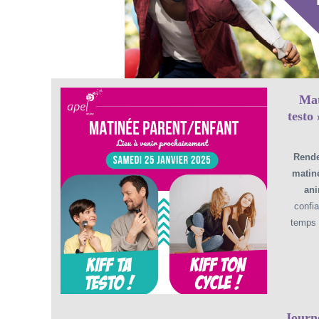
Mat
testo
Rende
matiné
ani
confi
temps 
Journ