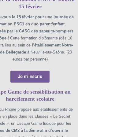
15 février
vous le 15 février pour une journée de
rmation PSC1 en duo parent/enfant,
sée par le CASC des sapeurs-pompiers
ône !
Cette formation diplômante (dès 10
ra lieu au sein de
l’établissement Notre-
de Bellegarde
à Neuville-sur-Saône. (20
euros par personne)
Je m'inscris
pe Game de sensibilisation au
harcèlement scolaire
 du Rhône propose aux établissements de
e en place dans les classes « Le Secret
tole », un Escape Game ludique pour
les
es de CM2 à la 3ème afin d’ouvrir le