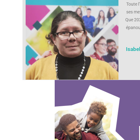
Toute l
ses mei
Que 202
épanou
Isabe