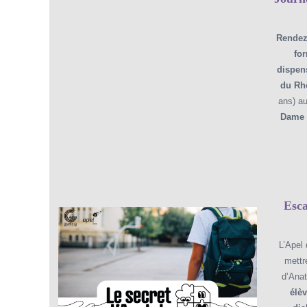
Rendez-
fo
dispen
du Rh
ans) au
Dame 
Esca
L’Apel
mettr
d’Ana
élèv