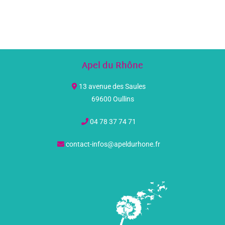
Apel du Rhône
13 avenue des Saules
69600 Oullins
04 78 37 74 71
contact-infos@apeldurhone.fr