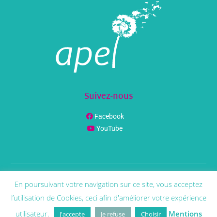
Suivez-nous
Facebook
YouTube
En poursuivant votre navigation sur ce site, vous acceptez
© Copyright
Phenix Info
2021 | Tous Droit Réservés |
Mentions
Légales
l’utilisation de Cookies, ceci afin d'améliorer votre expérience
utilisateur.
Mentions
J'accepte
Je refuse
Choisir