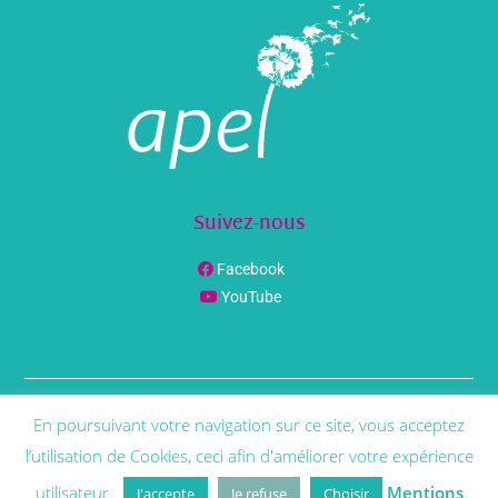
Suivez-nous
Facebook
YouTube
En poursuivant votre navigation sur ce site, vous acceptez
© Copyright
Phenix Info
2021 | Tous Droit Réservés |
Mentions
Légales
l’utilisation de Cookies, ceci afin d'améliorer votre expérience
utilisateur.
Mentions
J'accepte
Je refuse
Choisir