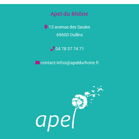
Apel du Rhône
13 avenue des Saules
69600 Oullins
04 78 37 74 71
contact-infos@apeldurhone.fr