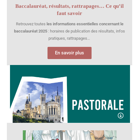
Baccalauréat, résultats, rattrapages… Ce qu’il
faut savoir
Retrouvez toutes
les informations essentielles concernant le
baccalauréat 2025
: horaires de publication des résultats, infos
pratiques, rattrapages…
En savoir plus