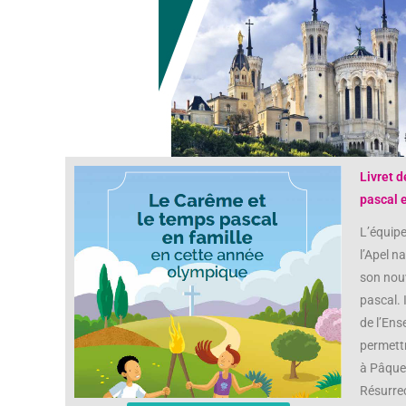
Livret 
pascal 
L’équipe
l’Apel n
son nou
pascal. 
de l’Ens
permettr
à Pâques
Résurrec