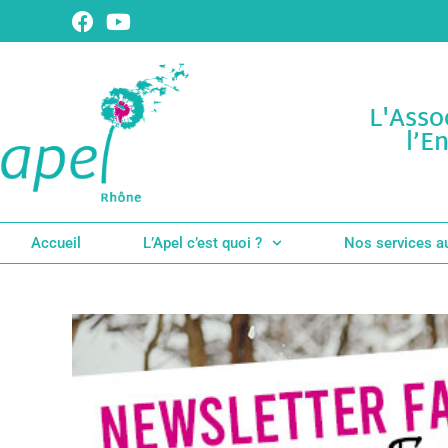
L'Asso
l’E
Accueil
L’Apel c’est quoi ?
Nos services a