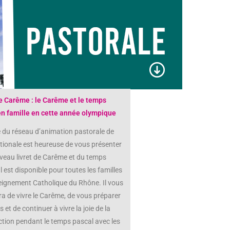
de Carême : le Carême et le temps
en famille en cette année olympique
 du réseau d’animation pastorale de
ationale est heureuse de vous présenter
veau livret de Carême et du temps
Il est disponible pour toutes les familles
eignement Catholique du Rhône. Il vous
a de vivre le Carême, de vous préparer
 et de continuer à vivre la joie de la
tion pendant le temps pascal avec les