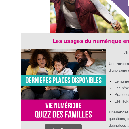
Les usages du numérique en 
J
Une
rencon
d’une série 
Le numér
Les rés
Pratique
Les jeux
Challengez
questions, 
débriefées 