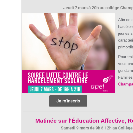
Jeudi 7 mars à 20h au collège Champ
Afin de 
harcèlem
jeunes s
caractér
primordia
Pour tra
vous pr
gendarme
Familles
Champag
Je m'inscris
Matinée sur l’Éducation Affective, R
Samedi 9 mars de 9h à 12h au Collège