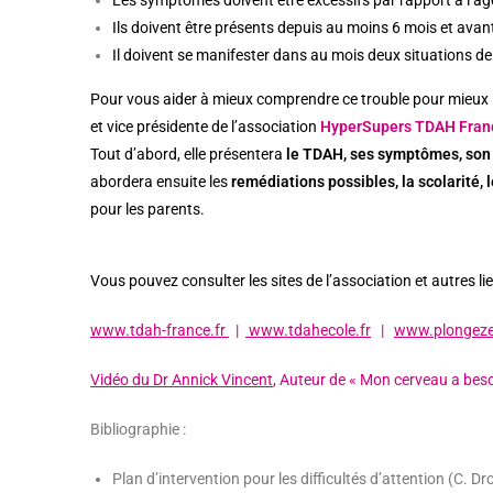
Ils doivent être présents depuis au moins 6 mois et avant
Il doivent se manifester dans au mois deux situations de v
Pour vous aider à mieux comprendre ce trouble pour mieux 
et vice présidente de l’association
HyperSupers TDAH Fran
Tout d’abord, elle présentera
le TDAH, ses symptômes, son 
abordera ensuite les
remédiations possibles, la scolarité, 
pour les parents.
Vous pouvez consulter les sites de l’association et autres lien
www.tdah-france.fr
|
www.tdahecole.fr
|
www.plongeze
Vidéo du Dr Annick Vincent
, Auteur de « Mon cerveau a beso
Bibliographie :
Plan d’intervention pour les difficultés d’attention (C. Dr