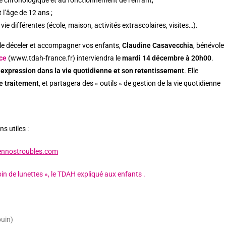
 l’âge de 12 ans ;
ie différentes (école, maison, activités extrascolaires, visites…).
le déceler et accompagner vos enfants,
Claudine Casavecchia
, bénévole
ce
(
www.tdah-france.fr
) interviendra le
mardi 14 décembre à 20h00
.
expression dans la vie quotidienne et son retentissement
. Elle
le traitement
, et partagera des « outils » de gestion de la vie quotidienne
s utiles :
nnostroubles.com
in de lunettes », le TDAH expliqué aux enfants .
ouin)