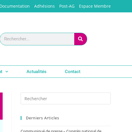
Documentation
Adhésions
Post-AG
Espace Membre
nt
Actualités
Contact
Derniers Articles
Communiqué de presse – Congrès national de