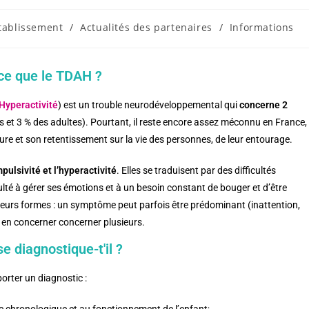
établissement
/
Actualités des partenaires
/
Informations
ce que le TDAH ?
 Hyperactivité
) est un trouble neurodéveloppemental qui
concerne 2
s et 3 % des adultes). Pourtant, il reste encore assez méconnu en France,
ure et son retentissement sur la vie des personnes, de leur entourage.
mpulsivité et l’hyperactivité
. Elles se traduisent par des difficultés
culté à gérer ses émotions et à un besoin constant de bouger et d’être
sieurs formes : un symptôme peut parfois être prédominant (inattention,
et en concerner concerner plusieurs.
 diagnostique-t'il ?
orter un diagnostic :
e chronologique et au fonctionnement de l’enfant;